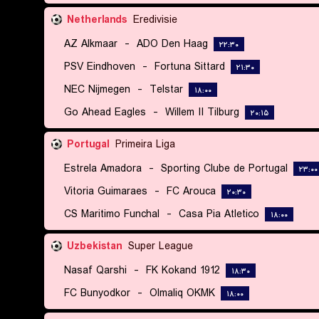
Netherlands
Eredivisie
AZ Alkmaar
-
ADO Den Haag
۲۲:۳۰
PSV Eindhoven
-
Fortuna Sittard
۲۱:۳۰
NEC Nijmegen
-
Telstar
۱۸:۰۰
Go Ahead Eagles
-
Willem II Tilburg
۲۰:۱۵
Portugal
Primeira Liga
Estrela Amadora
-
Sporting Clube de Portugal
۲۳:۰۰
Vitoria Guimaraes
-
FC Arouca
۲۰:۳۰
CS Maritimo Funchal
-
Casa Pia Atletico
۱۸:۰۰
Uzbekistan
Super League
Nasaf Qarshi
-
FK Kokand 1912
۱۸:۳۰
FC Bunyodkor
-
Olmaliq OKMK
۱۸:۰۰