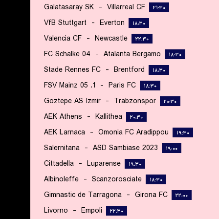
Galatasaray SK
-
Villarreal CF
۲۱:۳۰
VfB Stuttgart
-
Everton
۱۸:۳۰
Valencia CF
-
Newcastle
۲۲:۳۰
FC Schalke 04
-
Atalanta Bergamo
۱۸:۳۰
Stade Rennes FC
-
Brentford
۱۸:۳۰
1. FSV Mainz 05
-
Paris FC
۱۸:۳۰
Goztepe AS Izmir
-
Trabzonspor
۲۰:۳۰
AEK Athens
-
Kallithea
۲۰:۳۰
AEK Larnaca
-
Omonia FC Aradippou
۱۹:۳۰
Salernitana
-
ASD Sambiase 2023
۱۹:۰۰
Cittadella
-
Luparense
۱۹:۳۰
Albinoleffe
-
Scanzorosciate
۱۸:۳۰
Gimnastic de Tarragona
-
Girona FC
۲۲:۰۰
Livorno
-
Empoli
۲۲:۳۰