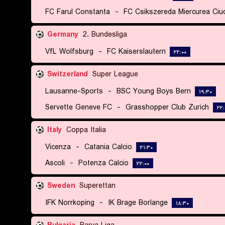
FC Farul Constanta
-
FC Csikszereda Miercurea Ciu
Germany
2. Bundesliga
VfL Wolfsburg
-
FC Kaiserslautern
۲۲:۰۰
Switzerland
Super League
Lausanne-Sports
-
BSC Young Boys Bern
۱۹:۳۰
Servette Geneve FC
-
Grasshopper Club Zurich
۲۲:
Italy
Coppa Italia
Vicenza
-
Catania Calcio
۲۱:۳۰
Ascoli
-
Potenza Calcio
۲۲:۰۰
Sweden
Superettan
IFK Norrkoping
-
IK Brage Borlange
۱۸:۳۰