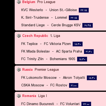
Belgium
Pro League
KVC Westerlo
-
Union St.-Gilloise
۲۲:۱۵
K. Sint-Truidense
-
Lommel
۲۲:۱۵
Standard Liege
-
Cercle Brugge KSV
۱۹:۴۵
Czech Republic
1. Liga
FK Teplice
-
FC Viktoria Plzen
۱۸:۳۰
FK Mlada Boleslav
-
AC Sparta Praha
۲۱:۳۰
FC Trinity Zlín
-
Bohemians 1905
۱۸:۳۰
Russia
Premier League
FK Lokomotiv Moscow
-
Akron Tolyatti
۱۸:۳۰
CSKA Moscow
-
FC Rostov
۲۱:۰۰
Romania
Liga I
FC Dinamo Bucuresti
-
FC Voluntari
۲۲:۰۰