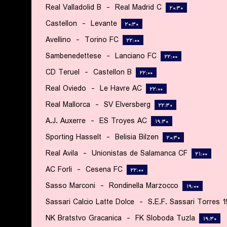
Real Valladolid B
-
Real Madrid C
۲۰:۳۰
Castellon
-
Levante
۲۰:۳۰
Avellino
-
Torino FC
۲۲:۰۰
Sambenedettese
-
Lanciano FC
۲۲:۰۰
CD Teruel
-
Castellon B
۲۲:۰۰
Real Oviedo
-
Le Havre AC
۲۲:۰۰
Real Mallorca
-
SV Elversberg
۲۲:۳۰
A.J. Auxerre
-
ES Troyes AC
۱۹:۳۰
Sporting Hasselt
-
Belisia Bilzen
۲۰:۳۰
Real Avila
-
Unionistas de Salamanca CF
۲۱:۰۰
AC Forli
-
Cesena FC
۲۲:۰۰
Sasso Marconi
-
Rondinella Marzocco
۱۹:۰۰
Sassari Calcio Latte Dolce
-
S.E.F. Sassari Torres 
NK Bratstvo Gracanica
-
FK Sloboda Tuzla
۱۹:۳۰