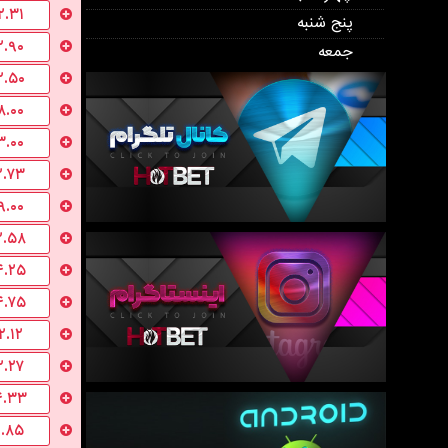
۲.۳۱
پنج شنبه
۲.۹۰
جمعه
۲.۵۰
۸.۰۰
۳.۰۰
۲.۷۳
۹.۰۰
۲.۵۸
۴.۲۵
۴.۷۵
۲.۱۲
۲.۲۷
۴.۳۳
۱.۸۵