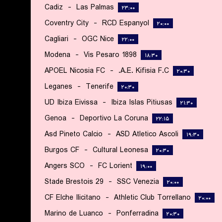
Cadiz
-
Las Palmas
۲۳:۰۰
Coventry City
-
RCD Espanyol
۲۰:۰۰
Cagliari
-
OGC Nice
۲۲:۰۰
Modena
-
Vis Pesaro 1898
۱۸:۳۰
APOEL Nicosia FC
-
A.E. Kifisia F.C.
۲۰:۳۰
Leganes
-
Tenerife
۲۰:۳۰
UD Ibiza Eivissa
-
Ibiza Islas Pitiusas
۲۱:۳۰
Genoa
-
Deportivo La Coruna
۲۲:۱۵
Asd Pineto Calcio
-
ASD Atletico Ascoli
۱۹:۳۰
Burgos CF
-
Cultural Leonesa
۲۰:۳۰
Angers SCO
-
FC Lorient
۱۹:۰۰
Stade Brestois 29
-
SSC Venezia
۲۰:۰۰
CF Elche Ilicitano
-
Athletic Club Torrellano
۲۰:۰۰
Marino de Luanco
-
Ponferradina
۲۰:۳۰