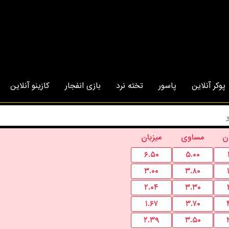
پوکر آنلاین
پاسور
تخته نرد
بازی انفجار
کازینو آنلاین
ن
مساوی
میزبان
۶.۵۰
۵.۰۰
۳.۰۰
۳.۸۰
۲.۰۴
۳.۳۰
۱.۶۷
۳.۷۰
۲.۳۹
۳.۵۰