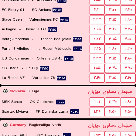
FC Rouen 1899
-
AS Cannes
۱.۸۵
۳.۳۰
۳.۷۰
۲۲:۱۵
FC Fleury 91
-
SC Amiens
۲.۱۲
۳.۰۰
۳.۲۰
۲۲:۱۵
Stade Caen
-
Valenciennes FC
۲.۲۳
۳.۱۵
۲.۹۰
۲۲:۱۵
Aubagne
-
Thionville FC
۲.۰۵
۳.۲۰
۳.۲۰
۲۲:۱۵
Bourg-Peronnas
-
FC Villefranche Beaujolais
۲.۲۲
۳.۰۵
۳.۰۰
۲۲:۱۵
Paris 13 Atletico
-
US Quevilly-Rouen Métropole
۳.۱۵
۲.۸۰
۲.۳۰
۲۲:۱۵
US Concarneau
-
Orleans US 45
۲.۲۳
۳.۱۵
۲.۸۰
۲۲:۱۵
SC Bastia
-
Le Puy
۱.۸۵
۳.۳۰
۳.۷۰
۲۲:۱۵
La Roche VF
-
Versailles 78
۲.۴۰
۳.۱۵
۲.۶۰
۲۲:۱۵
میهمان
مساوی
میزبان
Slovakia
3. Liga
MSK Senec
-
OK Castkovce
۲.۱۱
۳.۳۰
۲.۹۰
۲۰:۰۰
Spartak Myjava
-
FK Dunajska Luzna
۱.۳۶
۴.۵۰
۶.۵۰
۲۰:۳۰
میهمان
مساوی
میزبان
Germany
Regionalliga North
Hannover 96 II
-
HSC Hannover
۱.۵۳
۴.۵۰
۴.۵۰