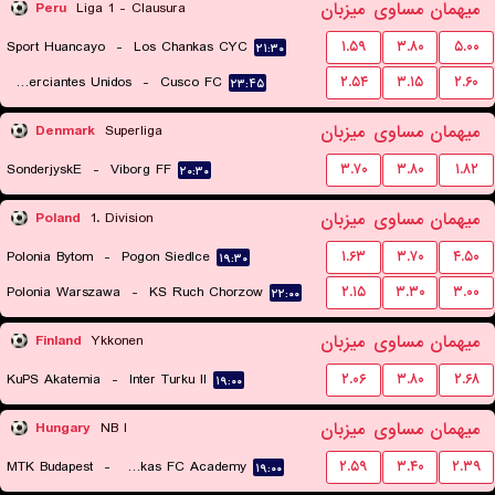
میهمان
مساوی
میزبان
Peru
Liga 1 - Clausura
Sport Huancayo
-
Los Chankas CYC
۱.۵۹
۳.۸۰
۵.۰۰
۲۱:۳۰
Comerciantes Unidos
-
Cusco FC
۲.۵۴
۳.۱۵
۲.۶۰
۲۳:۴۵
میهمان
مساوی
میزبان
Denmark
Superliga
SonderjyskE
-
Viborg FF
۳.۷۰
۳.۸۰
۱.۸۲
۲۰:۳۰
میهمان
مساوی
میزبان
Poland
1. Division
Polonia Bytom
-
Pogon Siedlce
۱.۶۳
۳.۷۰
۴.۵۰
۱۹:۳۰
Polonia Warszawa
-
KS Ruch Chorzow
۲.۱۵
۳.۳۰
۳.۰۰
۲۲:۰۰
میهمان
مساوی
میزبان
Finland
Ykkonen
KuPS Akatemia
-
Inter Turku II
۲.۰۶
۳.۸۰
۲.۶۸
۱۹:۰۰
میهمان
مساوی
میزبان
Hungary
NB I
MTK Budapest
-
Puskas FC Academy
۲.۵۹
۳.۴۰
۲.۳۹
۱۹:۰۰