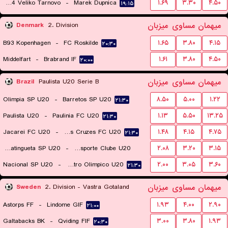
Etar 1924 Veliko Tarnovo
-
Marek Dupnica
۱.۶۹
۳.۳۰
۴.۵۰
۱۹:۱۵
میهمان
مساوی
میزبان
Denmark
2. Division
B93 Kopenhagen
-
FC Roskilde
۱.۶۵
۳.۸۰
۴.۱۵
۲۰:۳۰
Middelfart
-
Brabrand IF
۱.۶۱
۳.۸۰
۴.۵۰
۲۰:۰۰
میهمان
مساوی
میزبان
Brazil
Paulista U20 Serie B
Olimpia SP U20
-
Barretos SP U20
۸.۵۰
۵.۰۰
۱.۲۲
۲۱:۳۰
Paulista U20
-
Paulinia FC U20
۱.۱۳
۵.۵۰
۱۳.۲۵
۲۱:۳۰
Jacarei FC U20
-
Uniao Mogi das Cruzes FC U20
۱.۴۸
۴.۱۵
۴.۷۵
۲۱:۳۰
Guaratingueta SP U20
-
Sao Jose Esporte Clube U20
۲.۰۸
۳.۲۰
۳.۱۵
Nacional SP U20
-
Centro Olimpico U20
۲.۰۰
۳.۰۵
۳.۶۰
۲۱:۳۰
۲۱:۳۰
میهمان
مساوی
میزبان
Sweden
2. Division - Vastra Gotaland
Astorps FF
-
Lindome GIF
۱.۹۳
۴.۰۰
۲.۹۰
۲۱:۰۰
Galtabacks BK
-
Qviding FIF
۳.۰۰
۳.۸۰
۱.۹۳
۲۰:۳۰