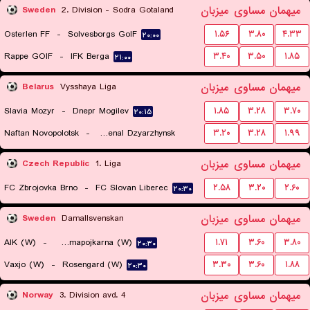
میهمان
مساوی
میزبان
Sweden
2. Division - Sodra Gotaland
Osterlen FF
-
Solvesborgs GoIF
۱.۵۶
۳.۸۰
۴.۳۳
۲۰:۰۰
Rappe GOIF
-
IFK Berga
۳.۴۰
۳.۵۰
۱.۸۵
۲۱:۰۰
میهمان
مساوی
میزبان
Belarus
Vysshaya Liga
Slavia Mozyr
-
Dnepr Mogilev
۱.۸۵
۳.۲۸
۳.۷۰
۲۰:۱۵
Naftan Novopolotsk
-
Arsenal Dzyarzhynsk
۳.۲۰
۳.۲۸
۱.۹۹
۱۸:۱۵
میهمان
مساوی
میزبان
Czech Republic
1. Liga
FC Zbrojovka Brno
-
FC Slovan Liberec
۲.۵۸
۳.۲۰
۲.۶۰
۲۰:۳۰
میهمان
مساوی
میزبان
Sweden
Damallsvenskan
AIK (W)
-
Brommapojkarna (W)
۱.۷۱
۳.۶۰
۳.۸۰
۲۰:۳۰
Vaxjo (W)
-
Rosengard (W)
۳.۳۰
۳.۶۰
۱.۸۸
۲۰:۳۰
میهمان
مساوی
میزبان
Norway
3. Division avd. 4