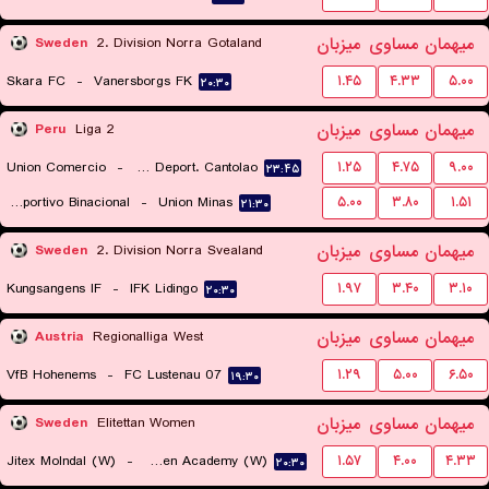
میهمان
مساوی
میزبان
Sweden
2. Division Norra Gotaland
Skara FC
-
Vanersborgs FK
۱.۴۵
۴.۳۳
۵.۰۰
۲۰:۳۰
میهمان
مساوی
میزبان
Peru
Liga 2
Union Comercio
-
Academia Deport. Cantolao
۱.۲۵
۴.۷۵
۹.۰۰
۲۳:۴۵
EM Deportivo Binacional
-
Union Minas
۵.۰۰
۳.۸۰
۱.۵۱
۲۱:۳۰
میهمان
مساوی
میزبان
Sweden
2. Division Norra Svealand
Kungsangens IF
-
IFK Lidingo
۱.۹۷
۳.۴۰
۳.۱۰
۲۰:۳۰
میهمان
مساوی
میزبان
Austria
Regionalliga West
VfB Hohenems
-
FC Lustenau 07
۱.۲۹
۵.۰۰
۶.۵۰
۱۹:۳۰
میهمان
مساوی
میزبان
Sweden
Elitettan Women
Jitex Molndal (W)
-
BK Hacken Academy (W)
۱.۵۷
۴.۰۰
۴.۳۳
۲۰:۳۰