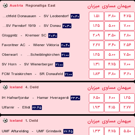
میهمان
مساوی
میزبان
Austria
Regionalliga East
Marchfeld Donauauen
-
SV Leobendorf
۱.۵۱
۳.۸۰
۴.۷۵
۲۰:۳۰
SC ESV Parndorf 1919
-
SV Donau
۱.۲۵
۵.۰۰
۷.۰۰
۲۰:۳۰
Gloggnitz
-
Kremser SC
۲.۰۹
۳.۵۰
۲.۸۰
۲۰:۳۰
Favoritner AC
-
Wiener Viktoria
۲.۲۷
۳.۴۰
۲.۵۴
۲۰:۴۰
Oberwart
-
USV Scheiblingkirchen
۱.۲۵
۵.۰۰
۷.۵۰
۲۱:۰۰
SV Horn
-
SV Wienerberger
۱.۳۱
۴.۷۵
۷.۰۰
۲۱:۰۰
FCM Traiskirchen
-
SR Donaufeld
۱.۸۳
۳.۸۰
۳.۲۰
۲۱:۰۰
میهمان
مساوی
میزبان
Iceland
4. Deild
IH Hafnarfjordur
-
Hamar Hveragerdi
۶.۵۰
۶.۰۰
۱.۲۵
۲۳:۳۰
Ulfarnir
-
Ellidi
۱.۹۳
۴.۱۵
۲.۷۷
۲۲:۴۵
میهمان
مساوی
میزبان
Iceland
1. Deild
UMF Afturelding
-
UMF Grindavik
۱.۳۳
۴.۷۵
۵.۵۰
۲۲:۴۵