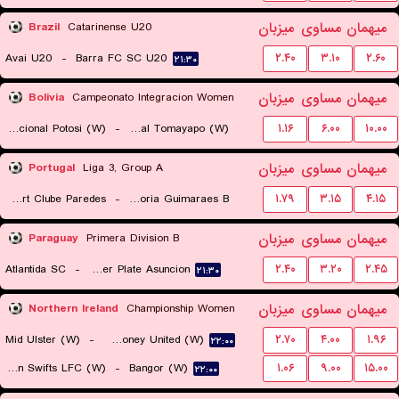
میهمان
مساوی
میزبان
Brazil
Catarinense U20
Avai U20
-
Barra FC SC U20
۲.۴۰
۳.۱۰
۲.۶۰
۲۱:۳۰
میهمان
مساوی
میزبان
Bolivia
Campeonato Integracion Women
Nacional Potosi (W)
-
Real Tomayapo (W)
۱.۱۶
۶.۰۰
۱۰.۰۰
۲۱:۳۰
میهمان
مساوی
میزبان
Portugal
Liga 3, Group A
Uniao Sport Clube Paredes
-
Vitoria Guimaraes B
۱.۷۹
۳.۱۵
۴.۱۵
۲۲:۳۰
میهمان
مساوی
میزبان
Paraguay
Primera Division B
Atlantida SC
-
River Plate Asuncion
۲.۴۰
۳.۲۰
۲.۴۵
۲۱:۳۰
میهمان
مساوی
میزبان
Northern Ireland
Championship Women
Mid Ulster (W)
-
Ballymoney United (W)
۲.۷۰
۴.۰۰
۱.۹۶
۲۲:۰۰
Sion Swifts LFC (W)
-
Bangor (W)
۱.۰۶
۹.۰۰
۱۵.۰۰
۲۲:۰۰