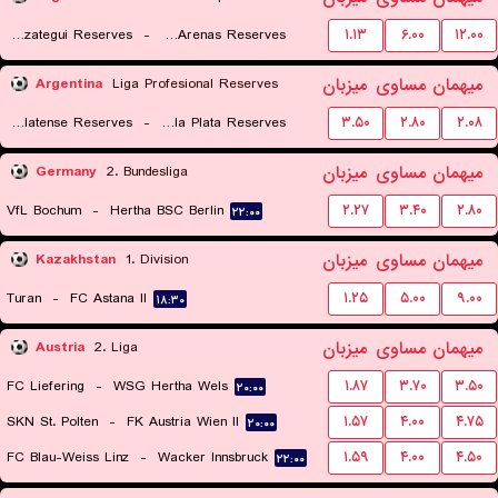
Berazategui Reserves
-
Victoriano Arenas Reserves
۱.۱۳
۶.۰۰
۱۲.۰۰
۲۰:۳۰
میهمان
مساوی
میزبان
Argentina
Liga Profesional Reserves
CA Platense Reserves
-
Estudiantes de la Plata Reserves
۳.۵۰
۲.۸۰
۲.۰۸
۲۱:۳۰
میهمان
مساوی
میزبان
Germany
2. Bundesliga
VfL Bochum
-
Hertha BSC Berlin
۲.۲۷
۳.۴۰
۲.۸۰
۲۲:۰۰
میهمان
مساوی
میزبان
Kazakhstan
1. Division
Turan
-
FC Astana II
۱.۲۵
۵.۰۰
۹.۰۰
۱۸:۳۰
میهمان
مساوی
میزبان
Austria
2. Liga
FC Liefering
-
WSG Hertha Wels
۱.۸۷
۳.۷۰
۳.۵۰
۲۰:۰۰
SKN St. Polten
-
FK Austria Wien II
۱.۵۷
۴.۰۰
۴.۷۵
۲۰:۰۰
FC Blau-Weiss Linz
-
Wacker Innsbruck
۱.۵۹
۴.۰۰
۴.۵۰
۲۲:۰۰