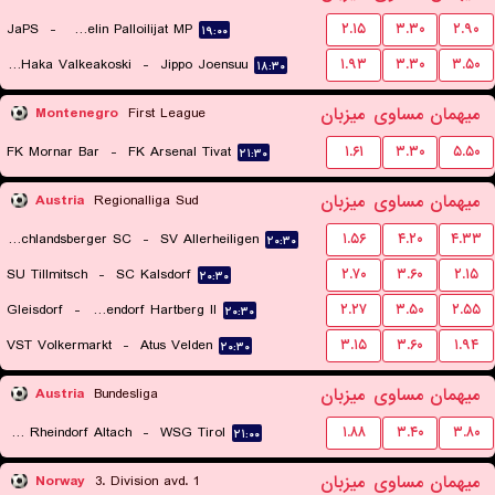
JaPS
-
Mikkelin Palloilijat MP
۲.۱۵
۳.۳۰
۲.۹۰
۱۹:۰۰
FC Haka Valkeakoski
-
Jippo Joensuu
۱.۹۳
۳.۳۰
۳.۵۰
۱۸:۳۰
میهمان
مساوی
میزبان
Montenegro
First League
FK Mornar Bar
-
FK Arsenal Tivat
۱.۶۱
۳.۳۰
۵.۵۰
۲۱:۳۰
میهمان
مساوی
میزبان
Austria
Regionalliga Sud
Deutschlandsberger SC
-
SV Allerheiligen
۱.۵۶
۴.۲۰
۴.۳۳
۲۰:۳۰
SU Tillmitsch
-
SC Kalsdorf
۲.۷۰
۳.۶۰
۲.۱۵
۲۰:۳۰
Gleisdorf
-
FSC Eggendorf Hartberg II
۲.۲۷
۳.۵۰
۲.۵۵
۲۰:۳۰
VST Volkermarkt
-
Atus Velden
۳.۱۵
۳.۶۰
۱.۹۴
۲۰:۳۰
میهمان
مساوی
میزبان
Austria
Bundesliga
SC Rheindorf Altach
-
WSG Tirol
۱.۸۸
۳.۴۰
۳.۸۰
۲۱:۰۰
میهمان
مساوی
میزبان
Norway
3. Division avd. 1