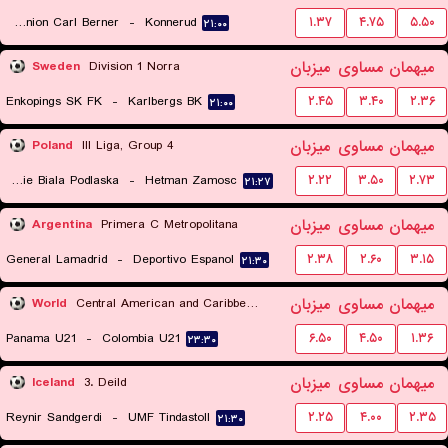
FK Union Carl Berner
-
Konnerud
۱.۳۷
۴.۷۵
۵.۵۰
۲۱:۰۰
میهمان
مساوی
میزبان
Sweden
Division 1 Norra
Enkopings SK FK
-
Karlbergs BK
۲.۴۵
۳.۴۰
۲.۳۶
۲۱:۰۰
میهمان
مساوی
میزبان
Poland
III Liga, Group 4
MKS Podlasie Biala Podlaska
-
Hetman Zamosc
۲.۲۲
۳.۵۰
۲.۷۳
۲۱:۲۷
میهمان
مساوی
میزبان
Argentina
Primera C Metropolitana
General Lamadrid
-
Deportivo Espanol
۲.۳۸
۲.۶۰
۳.۱۵
۲۱:۳۰
میهمان
مساوی
میزبان
World
Central American and Caribbean Games
Panama U21
-
Colombia U21
۶.۵۰
۴.۵۰
۱.۳۶
۲۳:۳۰
میهمان
مساوی
میزبان
Iceland
3. Deild
Reynir Sandgerdi
-
UMF Tindastoll
۲.۲۵
۴.۰۰
۲.۳۵
۲۱:۳۰