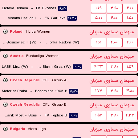
Lietava Jonava
-
FK Ekranas
۱.۶۹
۳.۶۰
۴.۰۰
۱۹:۳۰
Hegelmann Litauen II
-
FK Garliava
۵.۰۰
۴.۰۰
۱.۵۰
۱۹:۳۰
میهمان
مساوی
میزبان
Poland
1 Liga Women
Czarni Sosnowiec II (W)
-
Sportowa Czworka Radom (W)
۱.۶۱
۴.۰۰
۴.۰۰
۱۹:۳۰
میهمان
مساوی
میزبان
Austria
Bundesliga Women
LASK Linz (W)
-
SK Sturm Graz (W)
۴.۳۳
۳.۸۰
۱.۵۹
۱۹:۳۰
میهمان
مساوی
میزبان
Czech Republic
CFL, Group A
Motorlet Praha
-
Bohemians 1905 B
۱.۷۳
۳.۶۰
۳.۸۰
۱۹:۳۰
میهمان
مساوی
میزبان
Czech Republic
CFL, Group B
FK Banik Most - Sous
-
FK Teplice B
۱.۵۷
۳.۸۰
۴.۳۳
۱۹:۳۰
میهمان
مساوی
میزبان
Bulgaria
Vtora Liga