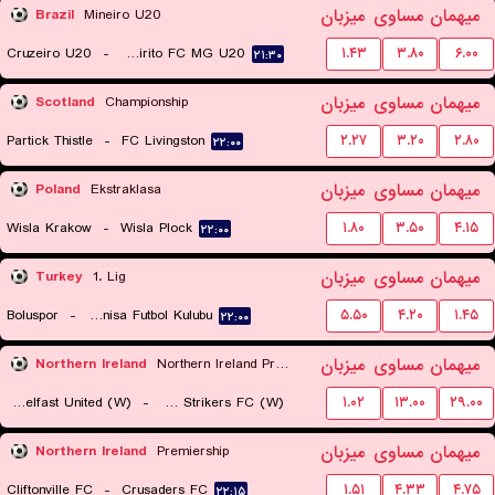
میهمان
مساوی
میزبان
Brazil
Mineiro U20
Cruzeiro U20
-
Itabirito FC MG U20
۱.۴۳
۳.۸۰
۶.۰۰
۲۱:۳۰
میهمان
مساوی
میزبان
Scotland
Championship
Partick Thistle
-
FC Livingston
۲.۲۷
۳.۲۰
۲.۸۰
۲۲:۰۰
میهمان
مساوی
میزبان
Poland
Ekstraklasa
Wisla Krakow
-
Wisla Plock
۱.۸۰
۳.۵۰
۴.۱۵
۲۲:۰۰
میهمان
مساوی
میزبان
Turkey
1. Lig
Boluspor
-
Manisa Futbol Kulubu
۵.۵۰
۴.۲۰
۱.۴۵
۲۲:۰۰
میهمان
مساوی
میزبان
Northern Ireland
Northern Ireland Premier League Women
Glentoran Belfast United (W)
-
Crusaders Strikers FC (W)
۱.۰۲
۱۳.۰۰
۲۹.۰۰
۲۲:۱۵
میهمان
مساوی
میزبان
Northern Ireland
Premiership
Cliftonville FC
-
Crusaders FC
۱.۵۱
۴.۳۳
۴.۷۵
۲۲:۱۵