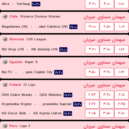
Akra
-
Varhaug
۳.۲۰
۴.۰۰
۱.۸۰
۲۰:۳۰
میهمان
مساوی
میزبان
Chile
Primera Division Women
Magallanes (W)
-
Universidad Catolica (W)
۱۹.۰۰
۹.۵۰
۱.۰۶
۱۹:۰۰
میهمان
مساوی
میزبان
Slovenia
U19 League
ND Ilirija U19
-
NK Aluminij U19
۳.۲۰
۳.۸۰
۱.۸۲
۱۹:۰۰
میهمان
مساوی
میزبان
Uganda
Super 8
Bul FC
-
Kampala Capital City
۴.۵۰
۳.۴۰
۱.۶۷
۱۹:۳۰
میهمان
مساوی
میزبان
Poland
IV Liga
DKS Dobre Miasto
-
GKS Wikielec
۲.۷۳
۳.۴۰
۲.۱۸
۱۹:۳۰
Krypnianka Krypno
-
Supraslanka Suprasl
۲.۲۷
۳.۶۰
۲.۴۵
۱۹:۳۰
KS Decor Belk
-
KS Kuznia Ustron
۲.۰۵
۳.۵۰
۲.۸۰
۱۹:۳۰
میهمان
مساوی
میزبان
Peru
Liga 3