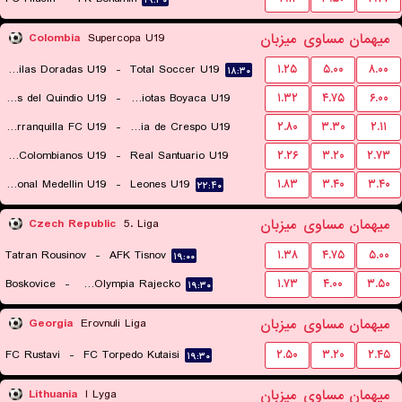
۱۹:۳۰
میهمان
مساوی
میزبان
Colombia
Supercopa U19
Aguilas Doradas U19
-
Total Soccer U19
۱.۲۵
۵.۰۰
۸.۰۰
۱۸:۳۰
Tigres del Quindio U19
-
Patriotas Boyaca U19
۱.۳۲
۴.۷۵
۶.۰۰
Barranquilla FC U19
-
Academia de Crespo U19
۲.۸۰
۳.۳۰
۲.۱۱
۲۰:۳۰
Sellos Colombianos U19
-
Real Santuario U19
۲.۲۶
۳.۲۰
۲.۷۳
۱۸:۳۰
Atletico Nacional Medellin U19
-
Leones U19
۱.۸۳
۳.۴۰
۳.۴۰
۱۸:۳۰
۲۲:۴۰
میهمان
مساوی
میزبان
Czech Republic
5. Liga
Tatran Rousinov
-
AFK Tisnov
۱.۳۸
۴.۷۵
۵.۰۰
۱۹:۰۰
Boskovice
-
SK Olympia Rajecko
۱.۷۳
۴.۰۰
۳.۵۰
۱۹:۳۰
میهمان
مساوی
میزبان
Georgia
Erovnuli Liga
FC Rustavi
-
FC Torpedo Kutaisi
۲.۵۰
۳.۲۰
۲.۴۵
۱۹:۳۰
میهمان
مساوی
میزبان
Lithuania
I Lyga