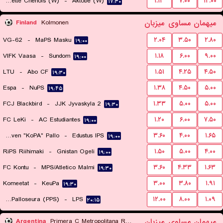
Servette Chenois (W)
-
Aktobe (W)
۱.۱۳
۷.۰۰
۱۲.۰۰
۱۷:۳۰
میهمان
مساوی
میزبان
Finland
Kolmonen
VG-62
-
MaPS Masku
۲.۰۴
۳.۵۰
۲.۸۰
۱۹:۰۰
VIFK Vaasa
-
Sundom
۱.۱۸
۶.۰۰
۹.۰۰
۱۹:۰۰
LTU
-
Abo CF
۱.۵۱
۴.۲۵
۴.۵۰
۱۹:۳۰
Espa
-
NuPS
۱.۳۸
۴.۵۰
۵.۰۰
۱۹:۴۵
FCJ Blackbird
-
JJK Jyvaskyla 2
۱.۳۳
۵.۰۰
۵.۰۰
۱۹:۳۰
FC LeKi
-
AC Estudiantes
۱.۲۰
۶.۰۰
۷.۵۰
۱۹:۰۰
Kotajarven "KoPA" Pallo
-
Edustus IPS
۳.۶۰
۴.۰۰
۱.۶۵
۱۹:۰۰
RiPS Riihimaki
-
Gnistan Ogeli
۱.۵۰
۵.۰۰
۴.۰۰
۱۹:۰۰
FC Kontu
-
MPS/Atletico Malmi
۳.۶۰
۴.۳۳
۱.۶۳
۱۹:۳۰
Komeetat
-
KeuPa
۳.۰۰
۳.۸۰
۱.۹۱
۱۹:۳۰
Pakkalan Palloseura (PPS)
-
LPS
۱۲.۰۰
۸.۰۰
۱.۰۹
۲۰:۱۵
میهمان
مساوی
میزبان
Argentina
Primera C Metropolitana Reserves