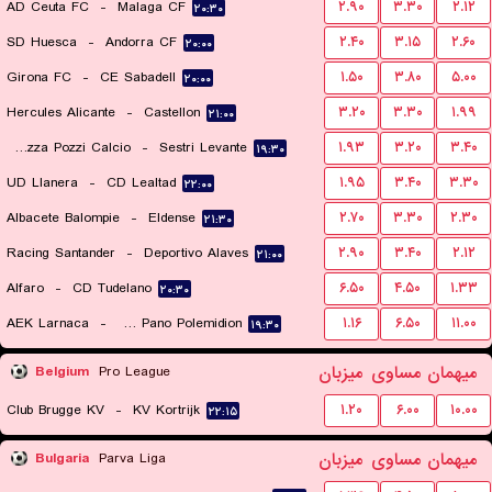
AD Ceuta FC
-
Malaga CF
۲.۹۰
۳.۳۰
۲.۱۲
۲۰:۳۰
SD Huesca
-
Andorra CF
۲.۴۰
۳.۱۵
۲.۶۰
۲۰:۰۰
Girona FC
-
CE Sabadell
۱.۵۰
۳.۸۰
۵.۰۰
۲۰:۰۰
Hercules Alicante
-
Castellon
۳.۲۰
۳.۳۰
۱.۹۹
۲۱:۰۰
ASD Seravezza Pozzi Calcio
-
Sestri Levante
۱.۹۳
۳.۲۰
۳.۴۰
۱۹:۳۰
UD Llanera
-
CD Lealtad
۱.۹۵
۳.۴۰
۳.۳۰
۲۲:۰۰
Albacete Balompie
-
Eldense
۲.۷۰
۳.۳۰
۲.۳۰
۲۱:۳۰
Racing Santander
-
Deportivo Alaves
۲.۹۰
۳.۴۰
۲.۱۲
۲۱:۰۰
Alfaro
-
CD Tudelano
۶.۵۰
۴.۵۰
۱.۳۳
۲۰:۳۰
AEK Larnaca
-
Karmiotissa Pano Polemidion
۱.۱۶
۶.۵۰
۱۱.۰۰
۱۹:۳۰
میهمان
مساوی
میزبان
Belgium
Pro League
Club Brugge KV
-
KV Kortrijk
۱.۲۰
۶.۰۰
۱۰.۰۰
۲۲:۱۵
میهمان
مساوی
میزبان
Bulgaria
Parva Liga