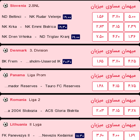
میهمان
مساوی
میزبان
Slovenia
2.SNL
ND Beltinci
-
NK Rudar Velenje
۱.۵۶
۳.۷۰
۵.۰۰
۱۹:۰۰
NK Krka
-
NK Emmi Bistrica
۲.۶۳
۳.۱۵
۲.۳۹
۱۹:۳۰
NK Dren Vrhinka
-
ND Triglav Kranj
۷.۵۰
۴.۲۰
۱.۳۶
۱۹:۰۰
میهمان
مساوی
میزبان
Denmark
3. Division
BK Frem
-
Horsholm-Usserod IK
۱.۶۵
۳.۷۰
۴.۲۵
۲۰:۳۰
میهمان
مساوی
میزبان
Panama
Liga Prom
Plaza Amador Reserves
-
Tauro FC Reserves
۱.۴۸
۴.۱۵
۴.۷۵
۱۷:۳۰
میهمان
مساوی
میزبان
Romania
Liga 2
FC Unirea 2004 Slobozia
-
ACS Gloria Bistrita
۲.۰۳
۳.۱۵
۳.۲۸
۱۸:۳۰
میهمان
مساوی
میزبان
Lithuania
II Lyga
FK Panevezys II
-
FK Nevezis Kedainiai
۳.۶۰
۴.۰۰
۱.۶۹
۱۸:۳۰