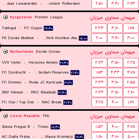
Cambuur Leeuwarden
-
Excelsior Rotterdam
۲.۵۰
۳.۴۰
۲.۶۳
۲۱:۳۰
میهمان
مساوی
میزبان
Kyrgyzstan
Premier League
Toktogul
-
FC Ozgon
۴.۳۳
۳.۶۰
۱.۶۵
۱۷:۳۰
FK Dordoi Bishkek
-
FK Neftchi Kochkor-Ata
۲.۰۰
۳.۴۰
۳.۰۰
۱۸:۰۰
میهمان
مساوی
میزبان
Netherlands
Eerste Divisie
VVV Venlo
-
Heracles Almelo
۲.۷۳
۳.۵۰
۲.۲۵
۲۱:۳۰
FC Dordrecht
-
Ajax Amsterdam Reserves
۱.۵۳
۴.۳۳
۴.۷۵
۲۱:۳۰
FC Emmen
-
Roda JC Kerkrade
۲.۳۴
۳.۶۰
۲.۵۵
۲۱:۳۰
SBV Vitesse
-
RKC Waalwijk
۲.۳۴
۳.۵۰
۲.۶۰
۲۱:۳۰
FC Oss / Top Oss
-
NAC Breda
۴.۲۵
۴.۰۰
۱.۶۷
۲۱:۳۰
میهمان
مساوی
میزبان
Czech Republic
FNL
Slavia Prague B
-
Trinec
۱.۵۳
۴.۰۰
۴.۷۵
۱۸:۳۰
AC Dukla Praha
-
SK Hanacka Slavia Kromeriz
۱.۵۰
۳.۸۰
۵.۰۰
۱۹:۳۰