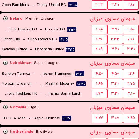
Cobh Ramblers
-
Treaty United FC
۲.۲۳
۳.۲۰
۲.۸۰
۲۲:۱۵
میهمان
مساوی
میزبان
Ireland
Premier Division
Shamrock Rovers FC
-
Dundalk FC
۱.۶۵
۳.۷۰
۴.۵۰
۲۲:۳۰
Derry City
-
Sligo Rovers FC
۱.۴۰
۴.۳۳
۷.۰۰
۲۲:۱۵
Galway United
-
Drogheda United
۲.۰۹
۳.۲۰
۳.۳۰
۲۲:۱۵
میهمان
مساوی
میزبان
Uzbekistan
Super League
Surkhon Termez
-
Navbahor Namangan
۶.۵۰
۴.۵۰
۱.۳۶
۱۷:۳۰
Xorazm Urganch
-
FK Mash'al Mubarek
۱.۶۵
۳.۳۰
۴.۷۵
۱۸:۳۰
Lokomotiv Tashkent FK
-
PFK Dinamo Samarkand
۱.۹۳
۳.۳۰
۳.۴۰
۱۸:۰۰
میهمان
مساوی
میزبان
Romania
Liga I
FC UTA Arad
-
Rapid Bucuresti
۲.۷۷
۳.۰۵
۲.۴۵
۲۱:۳۰
میهمان
مساوی
میزبان
Netherlands
Eredivisie