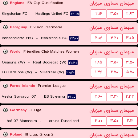
میهمان
مساوی
میزبان
England
FA Cup Qualification
Kingstonian FC
-
Hastings United FC
۲.۱۶
۳.۵۰
۲.۶۳
۲۲:۱۵
میهمان
مساوی
میزبان
Paraguay
Division Intermedia
Independiente FBC
-
Resistencia SC
۲.۰۶
۳.۲۰
۳.۰۵
۲۳:۰۰
میهمان
مساوی
میزبان
World
Friendlies Club Matches Women
Osasuna (W)
-
Real Sociedad (W)
۱.۸۵
۳.۵۰
۳.۵۰
۲۰:۳۰
FC Badalona (W)
-
Villarreal (W)
۱.۳۶
۴.۵۰
۵.۵۰
۲۰:۳۰
میهمان
مساوی
میزبان
Faroe Islands
Premier League
07 Vestur Sorvagur
-
EB Streymur
۲.۶۰
۳.۳۰
۲.۳۳
۲۱:۰۰
میهمان
مساوی
میزبان
Germany
3. Liga
SV Waldhof 07 Mannheim
-
TSV Fortuna Dusseldorf
۳.۰۰
۳.۵۰
۲.۱۲
۲۰:۳۰
میهمان
مساوی
میزبان
Poland
III Liga, Group 2