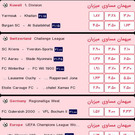
میهمان
مساوی
میزبان
Kuwait
1. Division
Yarmouk
-
Khaitan
۱.۸۷
۳.۲۸
۳.۶۰
۲۱:۱۵
Burgan SC
-
Al Sulaibikhat
۴.۵۰
۳.۵۰
۱.۶۳
۲۱:۱۵
میهمان
مساوی
میزبان
Switzerland
Challenge League
SC Kriens
-
Yverdon-Sports
۲.۹۰
۳.۶۰
۲.۱۰
۲۱:۰۰
FC Aarau
-
Stade Nyonnais
۱.۳۶
۴.۵۰
۶.۵۰
۲۱:۴۵
FC Winterthur
-
FC Wil 1900
۱.۹۱
۳.۷۰
۳.۳۰
۲۱:۰۰
FC Stade Lausanne Ouchy
-
FC Rapperswil Jona
۱.۴۳
۴.۵۰
۵.۵۰
Etoile Carouge FC
-
Neuchatel Xamax FC
۲.۴۰
۳.۵۰
۲.۵۰
۲۱:۰۰
۲۱:۴۵
میهمان
مساوی
میزبان
Germany
Regionalliga West
FC Gutersloh 2000
-
VFL Bochum II
۱.۵۷
۴.۰۰
۴.۳۳
۲۱:۰۰
میهمان
مساوی
میزبان
Europe
UEFA Champions League Women Qualification