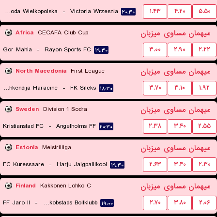
Polonia Sroda Wielkopolska
-
Victoria Wrzesnia
۱.۴۳
۴.۲۰
۵.۵۰
۲۰:۳۰
میهمان
مساوی
میزبان
Africa
CECAFA Club Cup
Gor Mahia
-
Rayon Sports FC
۳.۰۰
۲.۹۰
۲.۲۲
۱۹:۳۰
میهمان
مساوی
میزبان
North Macedonia
First League
KF Shkendija Haracine
-
FK Sileks
۳.۷۰
۳.۱۰
۱.۹۲
۱۸:۳۰
میهمان
مساوی
میزبان
Sweden
Division 1 Sodra
Kristianstad FC
-
Angelholms FF
۲.۳۸
۳.۴۰
۲.۵۵
۲۰:۳۰
میهمان
مساوی
میزبان
Estonia
Meistriliiga
FC Kuressaare
-
Harju Jalgpallikool
۲.۶۳
۳.۴۰
۲.۳۰
۱۹:۳۰
میهمان
مساوی
میزبان
Finland
Kakkonen Lohko C
FF Jaro II
-
Jakobstads Bollklubb
۲.۷۰
۳.۸۰
۲.۰۶
۱۹:۰۰