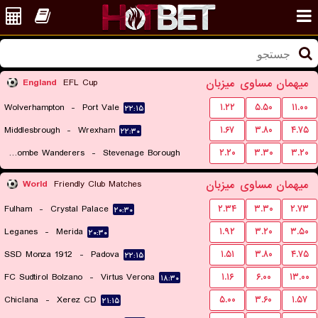
میهمان
مساوی
میزبان
England
EFL Cup
Wolverhampton
-
Port Vale
۱.۲۲
۵.۵۰
۱۱.۰۰
۲۲:۱۵
Middlesbrough
-
Wrexham
۱.۶۷
۳.۸۰
۴.۷۵
۲۲:۳۰
Wycombe Wanderers
-
Stevenage Borough
۲.۲۰
۳.۳۰
۳.۲۰
۲۲:۱۵
میهمان
مساوی
میزبان
World
Friendly Club Matches
Fulham
-
Crystal Palace
۲.۳۴
۳.۳۰
۲.۷۳
۲۰:۳۰
Leganes
-
Merida
۱.۹۲
۳.۲۰
۳.۵۰
۲۰:۳۰
SSD Monza 1912
-
Padova
۱.۵۱
۳.۸۰
۴.۷۵
۲۲:۱۵
FC Sudtirol Bolzano
-
Virtus Verona
۱.۱۶
۶.۰۰
۱۳.۰۰
۱۸:۳۰
Chiclana
-
Xerez CD
۵.۰۰
۳.۶۰
۱.۵۷
۲۱:۱۵