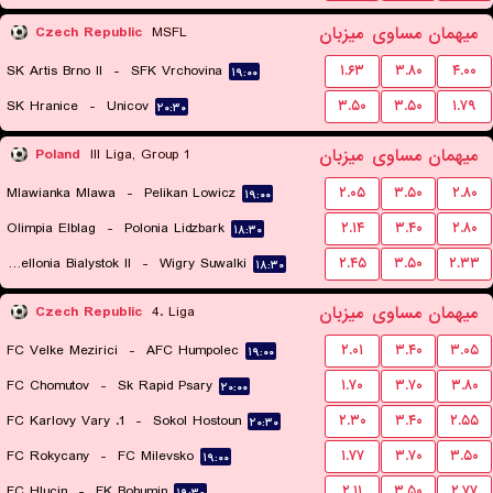
میهمان
مساوی
میزبان
Czech Republic
MSFL
SK Artis Brno II
-
SFK Vrchovina
۱.۶۳
۳.۸۰
۴.۰۰
۱۹:۰۰
SK Hranice
-
Unicov
۳.۵۰
۳.۵۰
۱.۷۹
۲۰:۳۰
میهمان
مساوی
میزبان
Poland
III Liga, Group 1
Mlawianka Mlawa
-
Pelikan Lowicz
۲.۰۵
۳.۵۰
۲.۸۰
۱۹:۰۰
Olimpia Elblag
-
Polonia Lidzbark
۲.۱۴
۳.۴۰
۲.۸۰
۱۸:۳۰
Jagiellonia Bialystok II
-
Wigry Suwalki
۲.۴۵
۳.۵۰
۲.۳۳
۱۸:۳۰
میهمان
مساوی
میزبان
Czech Republic
4. Liga
FC Velke Mezirici
-
AFC Humpolec
۲.۰۱
۳.۴۰
۳.۰۵
۱۹:۰۰
FC Chomutov
-
Sk Rapid Psary
۱.۷۰
۳.۷۰
۳.۸۰
۲۰:۰۰
1. FC Karlovy Vary
-
Sokol Hostoun
۲.۳۰
۳.۴۰
۲.۵۵
۲۰:۳۰
FC Rokycany
-
FC Milevsko
۱.۷۷
۳.۷۰
۳.۵۰
۱۹:۰۰
FC Hlucin
-
FK Bohumin
۲.۱۱
۳.۵۰
۲.۷۷