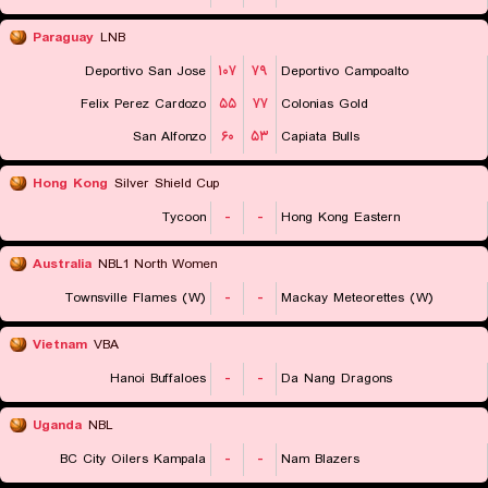
Paraguay
LNB
Deportivo San Jose
۱۰۷
۷۹
Deportivo Campoalto
Felix Perez Cardozo
۵۵
۷۷
Colonias Gold
San Alfonzo
۶۰
۵۳
Capiata Bulls
Hong Kong
Silver Shield Cup
Tycoon
-
-
Hong Kong Eastern
Australia
NBL1 North Women
Townsville Flames (W)
-
-
Mackay Meteorettes (W)
Vietnam
VBA
Hanoi Buffaloes
-
-
Da Nang Dragons
Uganda
NBL
BC City Oilers Kampala
-
-
Nam Blazers