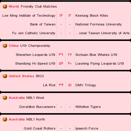
World
Friendly Club Matches
Lee Ming Institute of Technology
۱۴
۱۲
Keelung Black Kites
Bank of Taiwan
-
-
National Formosa University
Fu Jen Catholic University
-
-
National Taiwan University of Arts
China
U19 Championship
Shenzhen Leopards U19
۳۹
۲۶
Sichuan Blue Whales U19
Shandong Hi-Speed U19
۵۴
۴۰
Liaoning Flying Leopards U19
United States
BIG3
LA Riot
۳۴
۵۱
DMV Trilogy
Australia
NBL1 West
Geraldton Buccaneers
-
-
Willetton Tigers
Australia
NBL1 North
Gold Coast Rollers
-
-
Ipswich Force