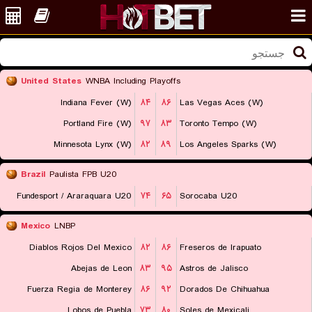
United States
WNBA Including Playoffs
Indiana Fever (W)
۸۴
۸۶
Las Vegas Aces (W)
Portland Fire (W)
۹۷
۸۳
Toronto Tempo (W)
Minnesota Lynx (W)
۸۲
۸۹
Los Angeles Sparks (W)
Brazil
Paulista FPB U20
Fundesport / Araraquara U20
۷۴
۶۵
Sorocaba U20
Mexico
LNBP
Diablos Rojos Del Mexico
۸۲
۸۶
Freseros de Irapuato
Abejas de Leon
۸۳
۹۵
Astros de Jalisco
Fuerza Regia de Monterey
۸۶
۹۲
Dorados De Chihuahua
Lobos de Puebla
۷۳
۸۰
Soles de Mexicali