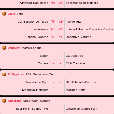
Winnipeg Sea Bears
۹۹
۸۸
Saskatchewan Rattlers
Chile
LNB
CD Espanol de Talca
۷۳
۸۴
Puente Alto
Las Animas
۱۰۴
۵۶
Naviera Ulloa de Deportes Castro
Espanol Osorno
۷۰
۷۷
Deportivo Valdivia
Uruguay
Metro League
Colon
-
-
CD Albatros
Tabare
-
-
Club Trouville
Philippines
PBA Governors Cup
Terrafirma Dyip
-
-
NLEX Road Warriors
Magnolia Hotshots
-
-
Meralco Bolts
Australia
NBL1 West Women
East Perth Eagles (W)
-
-
Goldfields Giants (W)