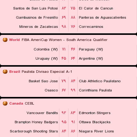
Santos de San Luis Potosi
۸۲
۷۵
El Calor de Cancun
Gambusinos de Fresnillo
۶۹
۸۸
Panteras de Aguascalientes
Mineros de Zacatecas
۹۸
۷۶
Correcaminos
World
FIBA AmeriCup Women - South America Qualifier
Colombia (W)
۷۱
۴۶
Paraguay (W)
Uruguay (W)
۴۵
۶۴
Argentina (W)
Brazil
Paulista Divisao Especial A-1
Basket Sao Jose
۷۹
۸۴
Club Athletico Paulistano
Osasco
۶۷
۹۹
Corinthians Paulista
Canada
CEBL
Vancouver Bandits
۹۲
۸۳
Edmonton Stingers
Brampton Honey Badgers
۹۵
۹۱
Ottawa Blackjacks
Scarborough Shooting Stars
۸۴
۸۶
Niagara River Lions