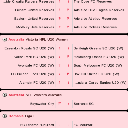
Adelaide Croatia Raiders Reserves
۱
۱
The Cove FC Reserves
Fulham United Reserves
۱
۲
Adelaide Blue Eagles Reserves
Eastern United Reserves
۴
۴
Adelaide Atletico Reserves
Modbury Jets Reserves
۴
۲
Adelaide Cobras Reserves
Australia
Victoria NPL U20 Women
Essendon Royals SC U20 (W)
۲
۱
Bentleigh Greens SC U20 (W)
Keilor Park SC U20 (W)
۰
۴
Heidelberg United FC U20 (W)
Avondale FC U20 (W)
۲
۱
South Melbourne FC U20 (W)
FC Bulleen Lions U20 (W)
۰
۳
Box Hill United FC U20 (W)
Alamein FC U20 (W)
۱
۱
Boroondara-Carey Eagles U20 (W)
Australia
NPL Western Australia
Bayswater City
۳
۰
Sorrento SC
Romania
Liga I
FC Dinamo Bucuresti
-
-
FC Voluntari