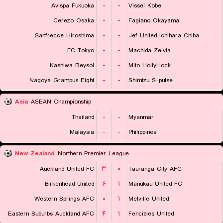
Avispa Fukuoka
-
-
Vissel Kobe
Cerezo Osaka
-
-
Fagiano Okayama
Sanfrecce Hiroshima
-
-
Jef United Ichihara Chiba
FC Tokyo
-
-
Machida Zelvia
Kashiwa Reysol
-
-
Mito HollyHock
Nagoya Grampus Eight
-
-
Shimizu S-pulse
Asia
ASEAN Championship
Thailand
-
-
Myanmar
Malaysia
-
-
Philippines
New Zealand
Northern Premier League
Auckland United FC
۳
۰
Tauranga City AFC
Birkenhead United
۶
۱
Manukau United FC
Western Springs AFC
۰
۱
Melville United
Eastern Suburbs Auckland AFC
۴
۱
Fencibles United