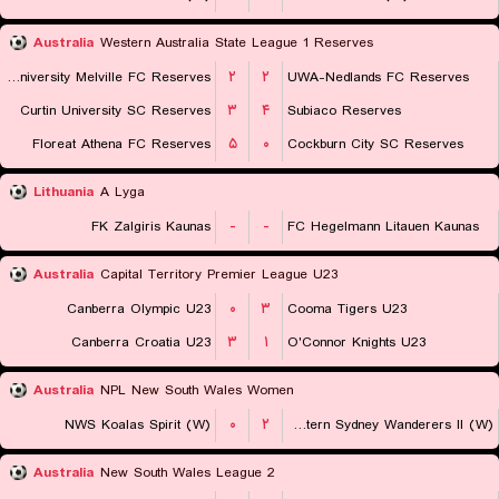
Australia
Western Australia State League 1 Reserves
Murdoch University Melville FC Reserves
۲
۲
UWA-Nedlands FC Reserves
Curtin University SC Reserves
۳
۴
Subiaco Reserves
Floreat Athena FC Reserves
۵
۰
Cockburn City SC Reserves
Lithuania
A Lyga
FK Zalgiris Kaunas
-
-
FC Hegelmann Litauen Kaunas
Australia
Capital Territory Premier League U23
Canberra Olympic U23
۰
۳
Cooma Tigers U23
Canberra Croatia U23
۳
۱
O'Connor Knights U23
Australia
NPL New South Wales Women
NWS Koalas Spirit (W)
۰
۲
Western Sydney Wanderers II (W)
Australia
New South Wales League 2