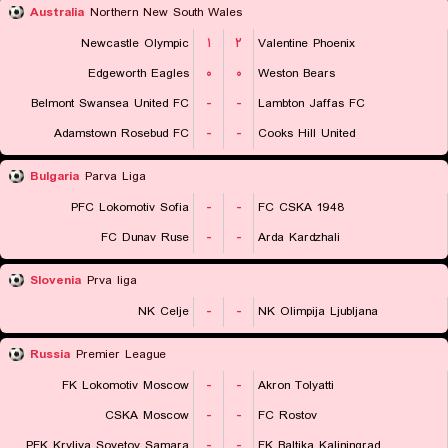
Australia
Northern New South Wales
Newcastle Olympic
۱
۲
Valentine Phoenix
Edgeworth Eagles
۰
۰
Weston Bears
Belmont Swansea United FC
-
-
Lambton Jaffas FC
Adamstown Rosebud FC
-
-
Cooks Hill United
Bulgaria
Parva Liga
PFC Lokomotiv Sofia
-
-
FC CSKA 1948
FC Dunav Ruse
-
-
Arda Kardzhali
Slovenia
Prva liga
NK Celje
-
-
NK Olimpija Ljubljana
Russia
Premier League
FK Lokomotiv Moscow
-
-
Akron Tolyatti
CSKA Moscow
-
-
FC Rostov
PFK Kryliya Sovetov Samara
-
-
FK Baltika Kaliningrad