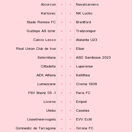
Alcorcon
-
-
Navalcarnero
Karlovac
-
-
NK Lucko
Stade Rennes FC
-
-
Brentford
Goztepe AS Izmir
-
-
Trabzonspor
Calcio Lecco
-
-
Atalanta U23
Real Union Club de Irun
-
-
Eibar
Salernitana
-
-
ASD Sambiase 2023
Cittadella
-
-
Luparense
AEK Athens
-
-
Kallithea
Lumezzane
-
-
Crema 1908
1. FSV Mainz 05
-
-
Paris FC
Livorno
-
-
Empoli
Utebo
-
-
Casetas
IJsselmeervogels
-
-
EVV Echt
Gimnastic de Tarragona
-
-
Girona FC