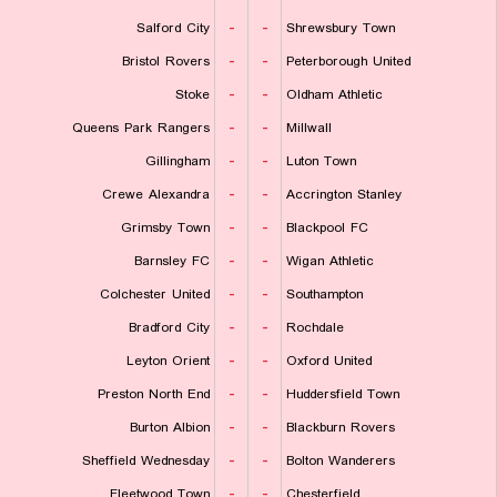
Salford City
-
-
Shrewsbury Town
Bristol Rovers
-
-
Peterborough United
Stoke
-
-
Oldham Athletic
Queens Park Rangers
-
-
Millwall
Gillingham
-
-
Luton Town
Crewe Alexandra
-
-
Accrington Stanley
Grimsby Town
-
-
Blackpool FC
Barnsley FC
-
-
Wigan Athletic
Colchester United
-
-
Southampton
Bradford City
-
-
Rochdale
Leyton Orient
-
-
Oxford United
Preston North End
-
-
Huddersfield Town
Burton Albion
-
-
Blackburn Rovers
Sheffield Wednesday
-
-
Bolton Wanderers
Fleetwood Town
-
-
Chesterfield