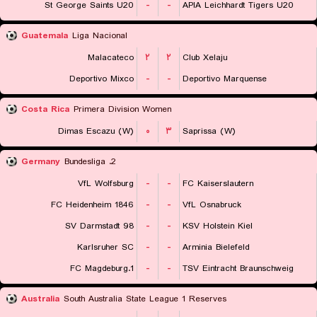
St George Saints U20
-
-
APIA Leichhardt Tigers U20
Guatemala
Liga Nacional
Malacateco
۲
۲
Club Xelaju
Deportivo Mixco
-
-
Deportivo Marquense
Costa Rica
Primera Division Women
Dimas Escazu (W)
۰
۳
Saprissa (W)
Germany
2. Bundesliga
VfL Wolfsburg
-
-
FC Kaiserslautern
FC Heidenheim 1846
-
-
VfL Osnabruck
SV Darmstadt 98
-
-
KSV Holstein Kiel
Karlsruher SC
-
-
Arminia Bielefeld
1.FC Magdeburg
-
-
TSV Eintracht Braunschweig
Australia
South Australia State League 1 Reserves