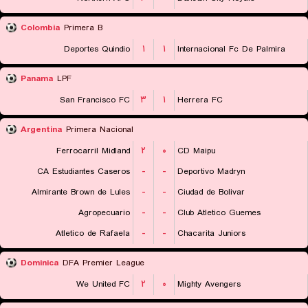
Colombia
Primera B
Deportes Quindio
۱
۱
Internacional Fc De Palmira
Panama
LPF
San Francisco FC
۳
۱
Herrera FC
Argentina
Primera Nacional
Ferrocarril Midland
۲
۰
CD Maipu
CA Estudiantes Caseros
-
-
Deportivo Madryn
Almirante Brown de Lules
-
-
Ciudad de Bolivar
Agropecuario
-
-
Club Atletico Guemes
Atletico de Rafaela
-
-
Chacarita Juniors
Dominica
DFA Premier League
We United FC
۲
۰
Mighty Avengers