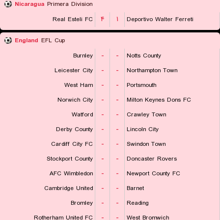
Nicaragua
Primera Division
Real Esteli FC
۴
۱
Deportivo Walter Ferreti
England
EFL Cup
Burnley
-
-
Notts County
Leicester City
-
-
Northampton Town
West Ham
-
-
Portsmouth
Norwich City
-
-
Milton Keynes Dons FC
Watford
-
-
Crawley Town
Derby County
-
-
Lincoln City
Cardiff City FC
-
-
Swindon Town
Stockport County
-
-
Doncaster Rovers
AFC Wimbledon
-
-
Newport County FC
Cambridge United
-
-
Barnet
Bromley
-
-
Reading
Rotherham United FC
-
-
West Bromwich