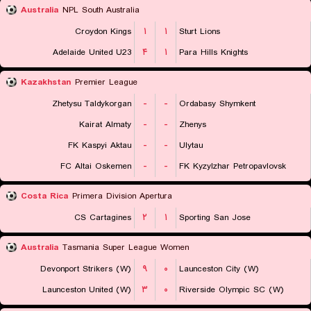
Australia
NPL South Australia
Croydon Kings
۱
۱
Sturt Lions
Adelaide United U23
۴
۱
Para Hills Knights
Kazakhstan
Premier League
Zhetysu Taldykorgan
-
-
Ordabasy Shymkent
Kairat Almaty
-
-
Zhenys
FK Kaspyi Aktau
-
-
Ulytau
FC Altai Oskemen
-
-
FK Kyzylzhar Petropavlovsk
Costa Rica
Primera Division Apertura
CS Cartagines
۲
۱
Sporting San Jose
Australia
Tasmania Super League Women
Devonport Strikers (W)
۹
۰
Launceston City (W)
Launceston United (W)
۳
۰
Riverside Olympic SC (W)