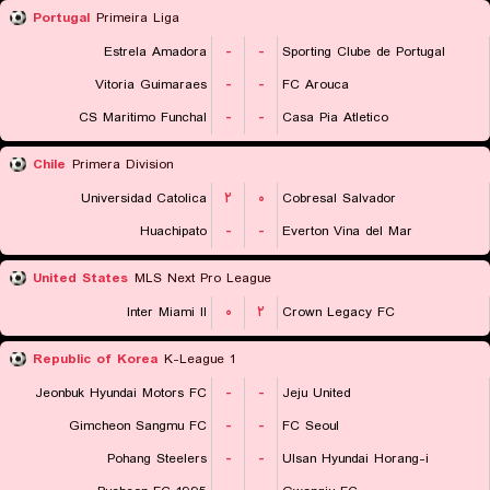
Portugal
Primeira Liga
Estrela Amadora
-
-
Sporting Clube de Portugal
Vitoria Guimaraes
-
-
FC Arouca
CS Maritimo Funchal
-
-
Casa Pia Atletico
Chile
Primera Division
Universidad Catolica
۲
۰
Cobresal Salvador
Huachipato
-
-
Everton Vina del Mar
United States
MLS Next Pro League
Inter Miami II
۰
۲
Crown Legacy FC
Republic of Korea
K-League 1
Jeonbuk Hyundai Motors FC
-
-
Jeju United
Gimcheon Sangmu FC
-
-
FC Seoul
Pohang Steelers
-
-
Ulsan Hyundai Horang-i