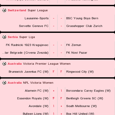
Switzerland
Super League
Lausanne-Sports
-
-
BSC Young Boys Bern
Servette Geneve FC
-
-
Grasshopper Club Zurich
Serbia
Super Liga
FK Radnicki 1923 Kragujevac
-
-
FK Zemun
FK Red Star Belgrade (Crvena Zvezda)
-
-
FK Novi Pazar
Australia
Victoria Premier League Women
Brunswick Juventus FC (W)
۲
۲
Ringwood City (W)
Australia
NPL Victoria Women
Alamein FC (W)
۰
۱
Boroondara Carey Eagles (W)
Essendon Royals (W)
۴
۲
Bentleigh Greens SC (W)
Avondale (W)
۱
۰
South Melbourne (W)
Bulleen Lions (W)
۱
۰
Box Hill United (W)