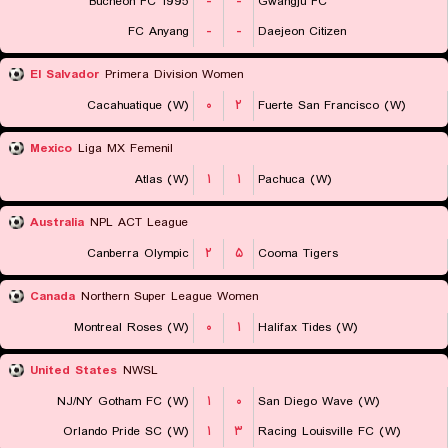
Bucheon FC 1995
-
-
Gwangju FC
FC Anyang
-
-
Daejeon Citizen
El Salvador
Primera Division Women
Cacahuatique (W)
۰
۲
Fuerte San Francisco (W)
Mexico
Liga MX Femenil
Atlas (W)
۱
۱
Pachuca (W)
Australia
NPL ACT League
Canberra Olympic
۲
۵
Cooma Tigers
Canada
Northern Super League Women
Montreal Roses (W)
۰
۱
Halifax Tides (W)
United States
NWSL
NJ/NY Gotham FC (W)
۱
۰
San Diego Wave (W)
Orlando Pride SC (W)
۱
۳
Racing Louisville FC (W)