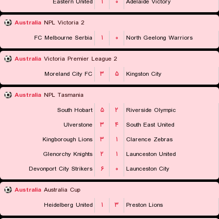
Eastern United
۱
۰
Adelaide Victory
Australia
NPL Victoria 2
FC Melbourne Serbia
۱
۰
North Geelong Warriors
Australia
Victoria Premier League 2
Moreland City FC
۳
۵
Kingston City
Australia
NPL Tasmania
South Hobart
۵
۲
Riverside Olympic
Ulverstone
۳
۴
South East United
Kingborough Lions
۳
۱
Clarence Zebras
Glenorchy Knights
۲
۱
Launceston United
Devonport City Strikers
۶
۰
Launceston City
Australia
Australia Cup
Heidelberg United
۱
۳
Preston Lions