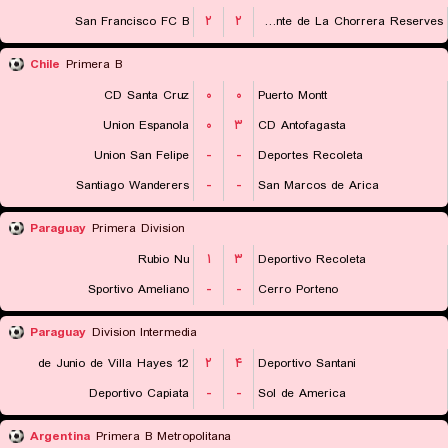
San Francisco FC B
۲
۲
CA Independiente de La Chorrera Reserves
Chile
Primera B
CD Santa Cruz
۰
۰
Puerto Montt
Union Espanola
۰
۳
CD Antofagasta
Union San Felipe
-
-
Deportes Recoleta
Santiago Wanderers
-
-
San Marcos de Arica
Paraguay
Primera Division
Rubio Nu
۱
۳
Deportivo Recoleta
Sportivo Ameliano
-
-
Cerro Porteno
Paraguay
Division Intermedia
12 de Junio de Villa Hayes
۲
۴
Deportivo Santani
Deportivo Capiata
-
-
Sol de America
Argentina
Primera B Metropolitana