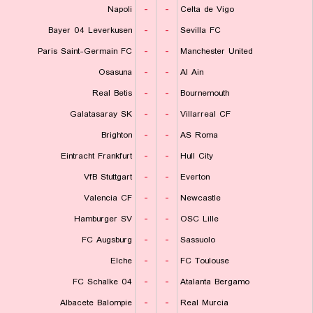
Napoli
-
-
Celta de Vigo
Bayer 04 Leverkusen
-
-
Sevilla FC
Paris Saint-Germain FC
-
-
Manchester United
Osasuna
-
-
Al Ain
Real Betis
-
-
Bournemouth
Galatasaray SK
-
-
Villarreal CF
Brighton
-
-
AS Roma
Eintracht Frankfurt
-
-
Hull City
VfB Stuttgart
-
-
Everton
Valencia CF
-
-
Newcastle
Hamburger SV
-
-
OSC Lille
FC Augsburg
-
-
Sassuolo
Elche
-
-
FC Toulouse
FC Schalke 04
-
-
Atalanta Bergamo
Albacete Balompie
-
-
Real Murcia