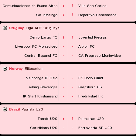
Comunicaciones de Bueno Aires
۰
۱
Villa San Carlos
CA Ituzaingo
۰
۱
Deportivo Camioneros
Uruguay
Liga AUF Uruguaya
Cerro Largo FC
۱
۱
Juventud Piedras
Liverpool FC Montevideo
-
-
Albion FC
Central Espanol FC
-
-
CA Progreso Montevideo
Norway
Eliteserien
Valerenga IF Oslo
-
-
FK Bodo Glimt
Viking Stavanger
-
-
Sarpsborg 08
IK Start Kristiansand
-
-
Fredrikstad FK
Brazil
Paulista U20
Tanabi U20
۰
۱
Palmeiras U20
Corinthians U20
-
-
Ferroviaria SP U20