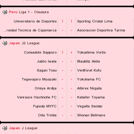
Peru
Liga 1 - Clausura
Universitario de Deportes
۱
۱
Sporting Cristal Lima
Universidad Tecnica de Cajamarca
-
-
Asociacion Deportiva Tarma
Japan
J2 League
Consadole Sapporo
۱
۰
Tokushima Vortis
Jubilo Iwata
-
-
Blaublitz Akita
Sagan Tosu
-
-
Ventforet Kofu
Tegevajaro Miyazaki
-
-
Yokohama FC
Omiya Ardija
-
-
Albirex Niigata
Vanraure Hachnohe FC
-
-
Kataller Toyama
Fujieda MYFC
-
-
Vegalta Sendai
Oita Trinita
-
-
Shonan Bellmare
Japan
J League