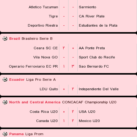
Atletico Tucuman
-
-
Sarmiento
Tigre
-
-
CA River Plate
Deportivo Riestra
-
-
Estudiantes de la Plata
Brazil
Brasileiro Serie B
Ceara SC CE
۲
۰
AA Ponte Preta
Vila Nova GO
-
-
Sport Club do Recife
Operario Ferroviario EC PR
۱
۳
Sao Bernardo FC
Ecuador
Liga Pro Serie A
LDU Quito
۰
۲
Independiente Del Valle
North and Central America
CONCACAF Championship U20
Costa Rica U20
۰
۲
USA U20
Canada U20
۱
۲
Mexico U20
Panama
Liga Prom