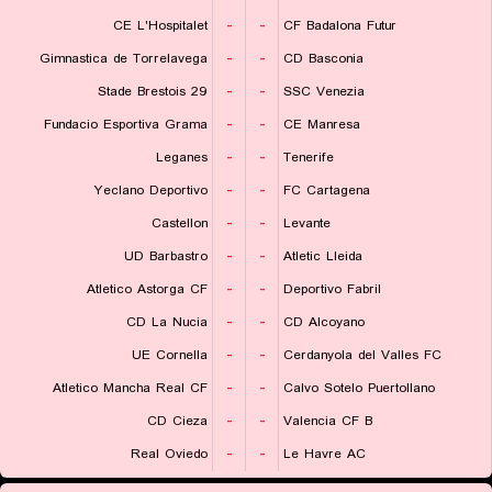
CE L'Hospitalet
-
-
CF Badalona Futur
Gimnastica de Torrelavega
-
-
CD Basconia
Stade Brestois 29
-
-
SSC Venezia
Fundacio Esportiva Grama
-
-
CE Manresa
Leganes
-
-
Tenerife
Yeclano Deportivo
-
-
FC Cartagena
Castellon
-
-
Levante
UD Barbastro
-
-
Atletic Lleida
Atletico Astorga CF
-
-
Deportivo Fabril
CD La Nucia
-
-
CD Alcoyano
UE Cornella
-
-
Cerdanyola del Valles FC
Atletico Mancha Real CF
-
-
Calvo Sotelo Puertollano
CD Cieza
-
-
Valencia CF B
Real Oviedo
-
-
Le Havre AC