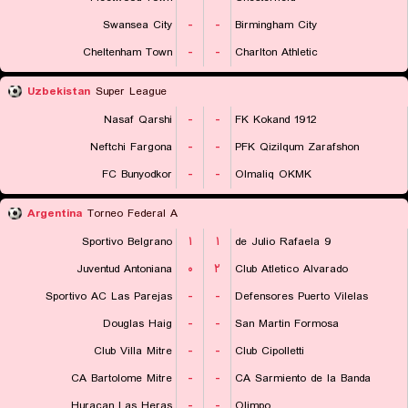
Swansea City
-
-
Birmingham City
Cheltenham Town
-
-
Charlton Athletic
Uzbekistan
Super League
Nasaf Qarshi
-
-
FK Kokand 1912
Neftchi Fargona
-
-
PFK Qizilqum Zarafshon
FC Bunyodkor
-
-
Olmaliq OKMK
Argentina
Torneo Federal A
Sportivo Belgrano
۱
۱
9 de Julio Rafaela
Juventud Antoniana
۰
۲
Club Atletico Alvarado
Sportivo AC Las Parejas
-
-
Defensores Puerto Vilelas
Douglas Haig
-
-
San Martin Formosa
Club Villa Mitre
-
-
Club Cipolletti
CA Bartolome Mitre
-
-
CA Sarmiento de la Banda
Huracan Las Heras
-
-
Olimpo