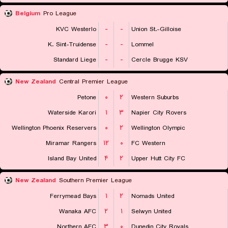
Belgium
Pro League
KVC Westerlo
-
-
Union St.-Gilloise
K. Sint-Truidense
-
-
Lommel
Standard Liege
-
-
Cercle Brugge KSV
New Zealand
Central Premier League
Petone
۰
۲
Western Suburbs
Waterside Karori
۱
۳
Napier City Rovers
Wellington Phoenix Reservers
۰
۲
Wellington Olympic
Miramar Rangers
۱۲
۰
FC Western
Island Bay United
۴
۲
Upper Hutt City FC
New Zealand
Southern Premier League
Ferrymead Bays
۱
۲
Nomads United
Wanaka AFC
۲
۱
Selwyn United
Northern AFC
۳
۰
Dunedin City Royals