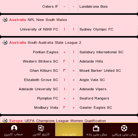
Osters IF
-
-
Landskrona Bois
Australia
NPL New South Wales
University of NSW FC
۱
۱
Sydney Olympic FC
Australia
South Australia State League 2
Pontian Eagles
۰
۱
Salisbury International SC
Western Strikers SC
۲
۱
Adelaide Hills
Ghan Kilburn SC
۳
۰
Mount Barker United SC
Elizabeth Grove SC
۱
۰
Angle Vale SC
Adelaide University SC
۱
۰
Adelaide Vipers
Plympton FC
۰
۰
Seaford Rangers
Modbury Vista
۲
۰
Gawler Eagles SC
Europe
UEFA Champions League Women Qualification
PSV Eindhoven (W)
-
-
HJK Helsinki (W)
پیش بینی ورزشی
پیش بینی زنده
نتایج زنده
کازینو آنلاین
حساب کاربری