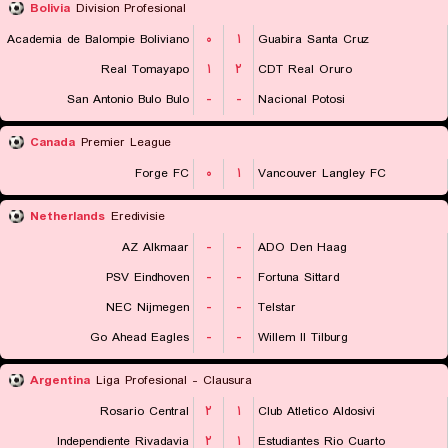
Bolivia
Division Profesional
Academia de Balompie Boliviano
۰
۱
Guabira Santa Cruz
Real Tomayapo
۱
۲
CDT Real Oruro
San Antonio Bulo Bulo
-
-
Nacional Potosi
Canada
Premier League
Forge FC
۰
۱
Vancouver Langley FC
Netherlands
Eredivisie
AZ Alkmaar
-
-
ADO Den Haag
PSV Eindhoven
-
-
Fortuna Sittard
NEC Nijmegen
-
-
Telstar
Go Ahead Eagles
-
-
Willem II Tilburg
Argentina
Liga Profesional - Clausura
Rosario Central
۲
۱
Club Atletico Aldosivi
Independiente Rivadavia
۲
۱
Estudiantes Rio Cuarto