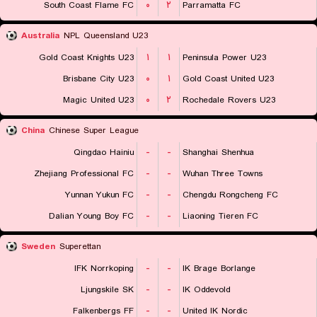
South Coast Flame FC
۰
۲
Parramatta FC
Australia
NPL Queensland U23
Gold Coast Knights U23
۱
۱
Peninsula Power U23
Brisbane City U23
۰
۱
Gold Coast United U23
Magic United U23
۰
۲
Rochedale Rovers U23
China
Chinese Super League
Qingdao Hainiu
-
-
Shanghai Shenhua
Zhejiang Professional FC
-
-
Wuhan Three Towns
Yunnan Yukun FC
-
-
Chengdu Rongcheng FC
Dalian Young Boy FC
-
-
Liaoning Tieren FC
Sweden
Superettan
IFK Norrkoping
-
-
IK Brage Borlange
Ljungskile SK
-
-
IK Oddevold
Falkenbergs FF
-
-
United IK Nordic