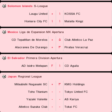
Solomon Islands
S-League
Laugu United
۰
۱
KOSSA FC
Honiara City FC
۱
۱
Malaita Kingz
Mexico
Liga de Expansion MX Apertura
CD Tepatitlan de Morelos
۰
۵
Club Atletico La Paz
Alacranes De Durango
۰
۳
Piratas Veracruz
El Salvador
Primera Division Apertura
AD Isidro Metapan
۲
۱
CD Aguila
Japan
Regional League
Mitsubishi Nagasaki SC
۰
۳
KMG Holdings
Toho Titanium
-
-
Tokyo United FC
Yazaki Valente
-
-
AS Kariya
Atletico Suzuka Club
-
-
Tokai FC