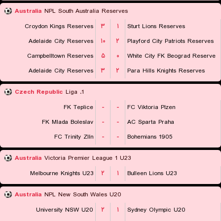
Australia
NPL South Australia Reserves
Croydon Kings Reserves
۳
۱
Sturt Lions Reserves
Adelaide City Reserves
۱۰
۲
Playford City Patriots Reserves
Campbelltown Reserves
۵
۰
White City FK Beograd Reserve
Adelaide City Reserves
۳
۲
Para Hills Knights Reserves
Czech Republic
1. Liga
FK Teplice
-
-
FC Viktoria Plzen
FK Mlada Boleslav
-
-
AC Sparta Praha
FC Trinity Zlín
-
-
Bohemians 1905
Australia
Victoria Premier League 1 U23
Melbourne Knights U23
۲
۱
Bulleen Lions U23
Australia
NPL New South Wales U20
University NSW U20
۲
۱
Sydney Olympic U20