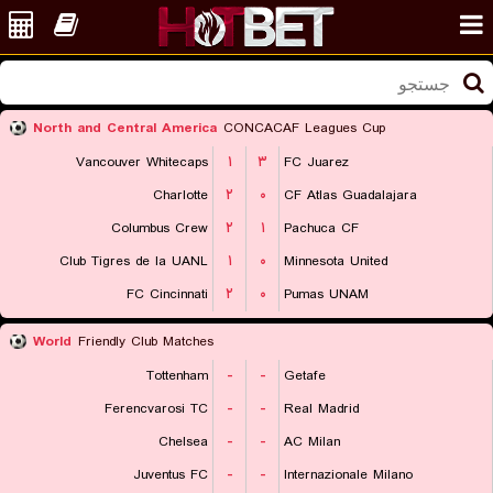
North and Central America
CONCACAF Leagues Cup
Vancouver Whitecaps
۱
۳
FC Juarez
Charlotte
۲
۰
CF Atlas Guadalajara
Columbus Crew
۲
۱
Pachuca CF
Club Tigres de la UANL
۱
۰
Minnesota United
FC Cincinnati
۲
۰
Pumas UNAM
World
Friendly Club Matches
Tottenham
-
-
Getafe
Ferencvarosi TC
-
-
Real Madrid
Chelsea
-
-
AC Milan
Juventus FC
-
-
Internazionale Milano