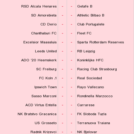
RSD Alcala Henares
-
-
Getafe B
SD Amorebieta
-
-
Athletic Bilbao B
CD Derio
-
-
Club Portugalete
Chanthaburi FC
-
-
Fleet FC
Excelsior Maassluis
-
-
Sparta Rotterdam Reserves
Leeds United
-
-
RB Leipzig
ADO '20 Heemskerk
-
-
Koninklijke HFC
SC Freiburg
-
-
Racing Club Strasbourg
1. FC Koln
-
-
Real Sociedad
Ipswich Town
-
-
Rayo Vallecano
Sasso Marconi
-
-
Rondinella Marzocco
ACD Virtus Entella
-
-
Carrarese
NK Bratstvo Gracanica
-
-
FK Sloboda Tuzla
US Grosseto
-
-
Terranuova Traiana
Radnik Krizevci
-
-
NK Bjelovar