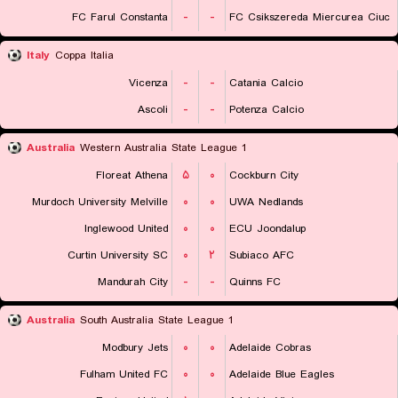
FC Farul Constanta
-
-
FC Csikszereda Miercurea Ciuc
Italy
Coppa Italia
Vicenza
-
-
Catania Calcio
Ascoli
-
-
Potenza Calcio
Australia
Western Australia State League 1
Floreat Athena
۵
۰
Cockburn City
Murdoch University Melville
۰
۰
UWA Nedlands
Inglewood United
۰
۰
ECU Joondalup
Curtin University SC
۰
۲
Subiaco AFC
Mandurah City
-
-
Quinns FC
Australia
South Australia State League 1
Modbury Jets
۰
۰
Adelaide Cobras
Fulham United FC
۰
۰
Adelaide Blue Eagles