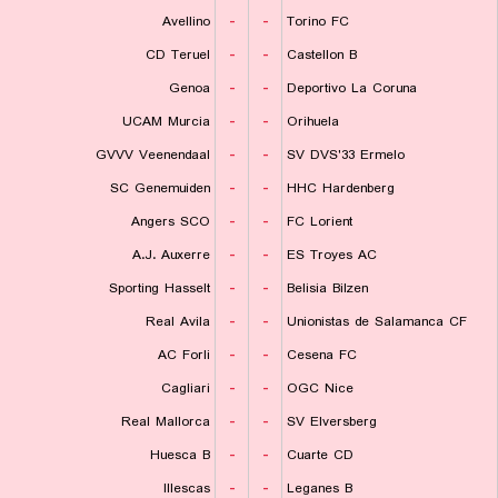
Avellino
-
-
Torino FC
CD Teruel
-
-
Castellon B
Genoa
-
-
Deportivo La Coruna
UCAM Murcia
-
-
Orihuela
GVVV Veenendaal
-
-
SV DVS'33 Ermelo
SC Genemuiden
-
-
HHC Hardenberg
Angers SCO
-
-
FC Lorient
A.J. Auxerre
-
-
ES Troyes AC
Sporting Hasselt
-
-
Belisia Bilzen
Real Avila
-
-
Unionistas de Salamanca CF
AC Forli
-
-
Cesena FC
Cagliari
-
-
OGC Nice
Real Mallorca
-
-
SV Elversberg
Huesca B
-
-
Cuarte CD
Illescas
-
-
Leganes B