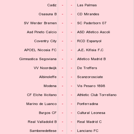
Cadiz
-
-
Las Palmas
Osasuna B
-
-
CD Mirandes
SV Werder Bremen
-
-
SC Paderborn 07
Asd Pineto Calcio
-
-
ASD Atletico Ascoli
Coventry City
-
-
RCD Espanyol
APOEL Nicosia FC
-
-
A.E. Kifisia F.C.
Gimnastica Segoviana
-
-
Atletico Madrid B
VV Noordwijk
-
-
De Treffers
Albinoleffe
-
-
Scanzorosciate
Modena
-
-
Vis Pesaro 1898
CF Elche Ilicitano
-
-
Athletic Club Torrellano
Marino de Luanco
-
-
Ponferradina
Burgos CF
-
-
Cultural Leonesa
Real Valladolid B
-
-
Real Madrid C
Sambenedettese
-
-
Lanciano FC